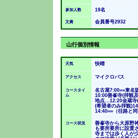
19名
参加人数
会員番号2932
文責
山行個別情報
快晴
天気
マイクロバス
アクセス
名古屋7:00==東
コースタイ
ム
10:00善峯寺(拝観及境
地点…12:20金蔵寺
(希望者のみ拝観)1
14:40==（往路と同
善峯寺から大原野
コース状況
も要所要所に設置さ
寺までは歩く人が