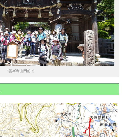
善峯寺山門前で
図＞