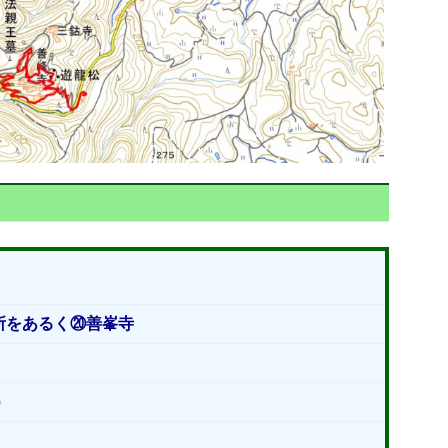
所をあるく⑳善峯寺
）