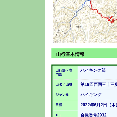
山行基本情報
ハイキング部
山行部・専
門部
第19回西国三十三
山名／山域
ハイキング
ジャンル
2022年6月2日（木
日程
会員番号2932
ＣＬ