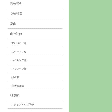
例会動画
各種報告
夏山
山行記録
アルパイン部
スキー同好会
ハイキング部
マウンテン部
組織部
自然保護部
研修部
ステップアップ研修