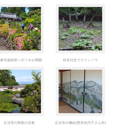
峯寺薬師堂へサツキが満開
杉谷付近でクリンソウ
正法寺の鳥獣の石庭
正法寺の襖絵(西井佐代子さん作)