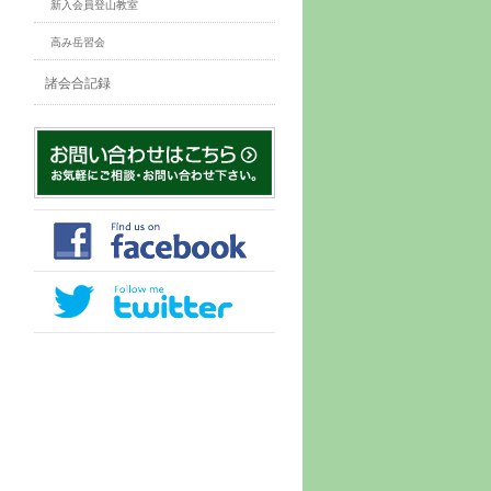
新入会員登山教室
高み岳習会
諸会合記録