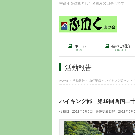
中高年を対象とした名古屋の山岳会です
ホーム
会のご紹介
HOME
ABOUT
活動報告
HOME
»
活動報告
»
山行記録
»
ハイキング部
»
ハイ
ハイキング部 第19回西国三
投稿日 : 2022年6月8日
最終更新日時 : 2022年6月