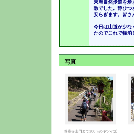
東海自然歩道を歩
敵でした。静ひつ
安らぎます。皆さ
今日は山道が少な
たのでこれで帳消し
写真
善峯寺山門まで300ｍのキツイ坂