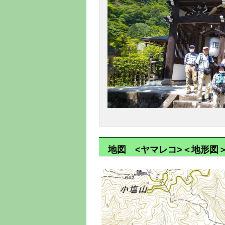
地図 <ヤマレコ>＜地形