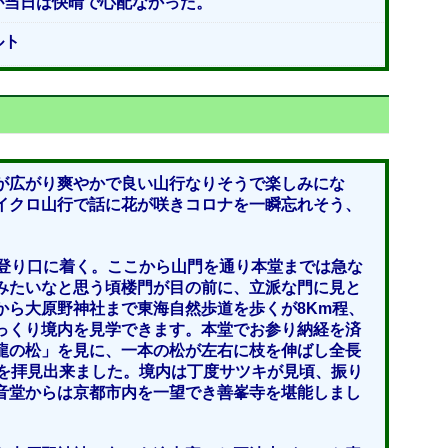
が当日は快晴で心配なかった。
ルト
が広がり爽やかで良い山行なりそうで楽しみにな
イクロ山行で話に花が咲きコロナを一瞬忘れそう、
門登り口に着く。ここから山門を通り本堂までは急な
みたいなと思う頃楼門が目の前に、立派な門に見と
から大原野神社まで東海自然歩道を歩くが8Km程、
っくり境内を見学できます。本堂でお参り納経を済
龍の松」を見に、一本の松が左右に枝を伸ばし全長
松を拝見出来ました。境内は丁度サツキが見頃、振り
音堂からは京都市内を一望でき善峯寺を堪能しまし