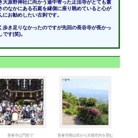
き大原野神社に向かう途中寄った正法寺がとても素
さのなかにある石庭を縁側に座り眺めていると心が
んにお勧めしたい古刹です。
く歩き足りなかったのですが先回の長谷寺が長かっ
です(笑)。
善峯寺山門前で
善峯寺開山堂から京都市内を望む