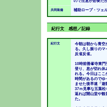
ので注意が必要だ
補助ロープ・ツェ
共同装備
紀行文 感想／記録
紀行文
今朝は朝から青空
る。久し振りのマ
反省反省。
10時前善峯寺東
登り、息が切れ休
れる。今日はここ
時間があるのでゆ
ませた後早速「遊
37ｍ見事な五葉
返れば開山堂や観
た。