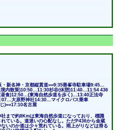
名阪・新名神・京都縦貫道==9:35善峯寺駐車場9:45…
内散策)10:50…11:30杉谷(休憩)11:40…11:54 436
(昼食)12:50…(東海自然歩道を歩く)…13:40正法寺
4:07…大原野神社14:30…マイクロバス乗車
じ)==17:10名古屋
神社まで約8Kmは東海自然歩道になっており、標識
れている。道迷いの心配なし。ただP436から金蔵
少ないのか道は少々荒れている。雨上がりなどは滑る