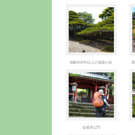
樹齢600年以上の遊龍の松
善
金蔵寺山門