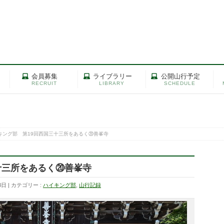
会員募集
ライブラリー
公開山行予定
RECRUIT
LIBRARY
SCHEDULE
キング部 第19回西国三十三所をあるく⑳善峯寺
十三所をあるく⑳善峯寺
8日
カテゴリー :
ハイキング部
,
山行記録