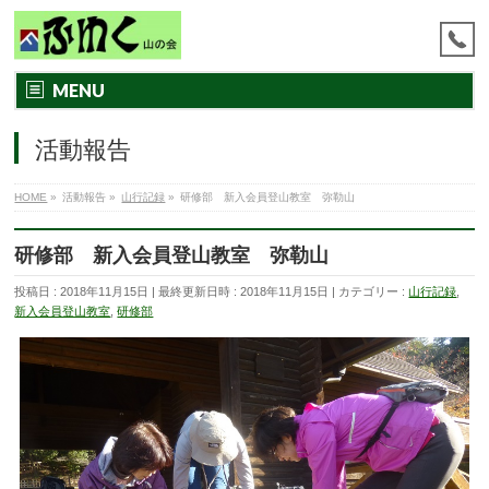
MENU
活動報告
HOME
»
活動報告
»
山行記録
»
研修部 新入会員登山教室 弥勒山
研修部 新入会員登山教室 弥勒山
投稿日 : 2018年11月15日
最終更新日時 : 2018年11月15日
カテゴリー :
山行記録
,
新入会員登山教室
,
研修部