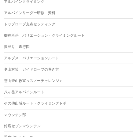
アルパインクライミング
アルパインリーダー研修 資料
トップロープ支点セッティング
御在所岳 バリエーション・クライミングルート
沢登り 遡行図
アルプス バリエーションルート
冬山対策 ガイドロープの巻き方
雪山登山教室＜スノーチャレンジ＞
八ヶ岳アルパインルート
その他山域ルート・クライミングトポ
マウンテン部
鈴鹿セブンマウンテン