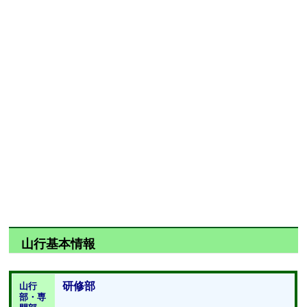
山行基本情報
研修部
山行
部・専