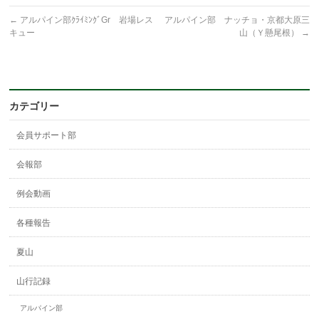
←
アルパイン部ｸﾗｲﾐﾝｸﾞGr 岩場レス
アルパイン部 ナッチョ・京都大原三
キュー
山（Ｙ懸尾根）
→
カテゴリー
会員サポート部
会報部
例会動画
各種報告
夏山
山行記録
アルパイン部