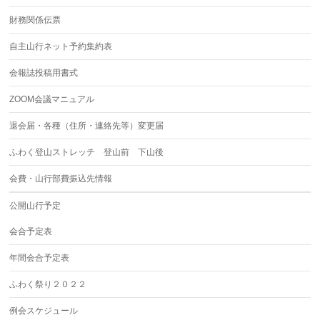
財務関係伝票
自主山行ネット予約集約表
会報誌投稿用書式
ZOOM会議マニュアル
退会届・各種（住所・連絡先等）変更届
ふわく登山ストレッチ 登山前 下山後
会費・山行部費振込先情報
公開山行予定
会合予定表
年間会合予定表
ふわく祭り２０２２
例会スケジュール