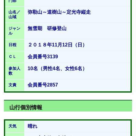
門部
弥勒山～道樹山～定光寺縦走
山名／
山域
無雪期 研修登山
ジャン
ル
２０１８年11月12日（日）
日程
会員番号3139
ＣＬ
10名（男性4名、女性6名）
参加人
数
会員番号2857
文責
山行個別情報
晴れ
天気