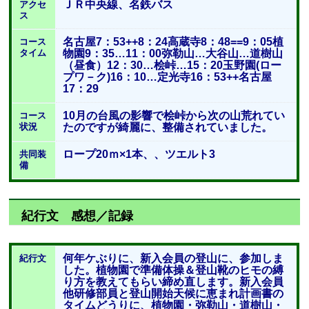
ＪＲ中央線、名鉄バス
アクセ
ス
名古屋7：53++8：24高蔵寺8：48==9：05植
コース
タイム
物園9：35…11：00弥勒山…大谷山…道樹山
（昼食）12：30…桧峠…15：20玉野園(ロー
プワ－ク)16：10…定光寺16：53++名古屋
17：29
10月の台風の影響で桧峠から次の山荒れてい
コース
状況
たのですが綺麗に、整備されていました。
ロープ20ｍ×1本、、ツエルト3
共同装
備
紀行文 感想／記録
何年ケぶりに、新入会員の登山に、参加しま
紀行文
した。植物園で準備体操＆登山靴のヒモの縛
り方を教えてもらい締め直します。新入会員
他研修部員と登山開始天候に恵まれ計画書の
タイムどうりに、植物園・弥勒山・道樹山・