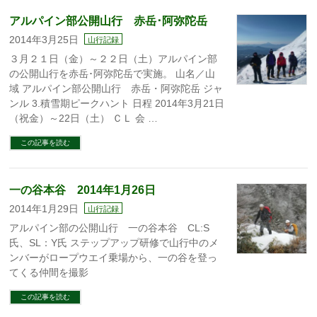
アルパイン部公開山行 赤岳･阿弥陀岳
2014年3月25日
山行記録
３月２１日（金）～２２日（土）アルパイン部
の公開山行を赤岳･阿弥陀岳で実施。 山名／山
域 アルパイン部公開山行 赤岳・阿弥陀岳 ジャ
ンル 3.積雪期ピークハント 日程 2014年3月21日
（祝金）～22日（土） ＣＬ 会 …
この記事を読む
一の谷本谷 2014年1月26日
2014年1月29日
山行記録
アルパイン部の公開山行 一の谷本谷 CL:S
氏、SL：Y氏 ステップアップ研修で山行中のメ
ンバーがロープウエイ乗場から、一の谷を登っ
てくる仲間を撮影
この記事を読む