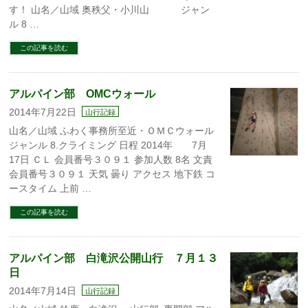
す！ 山名／山域 奥秩父・小川山 ジャン
ル 8 …
この記事を読む
アルパイン部 OMCウォール
2014年7月22日
山行記録
山名／山域 ふわく事務所至近・ＯＭＣウォール
ジャンル 8.クライミング 日程 2014年 7月
17日 ＣＬ 会員番号３０９１ 参加人数 8名 文責
会員番号３０９１ 天気 曇り アクセス 地下鉄 コ
ースタイム 上前 …
この記事を読む
アルパイン部 白滝沢公開山行 ７月１３
日
2014年7月14日
山行記録