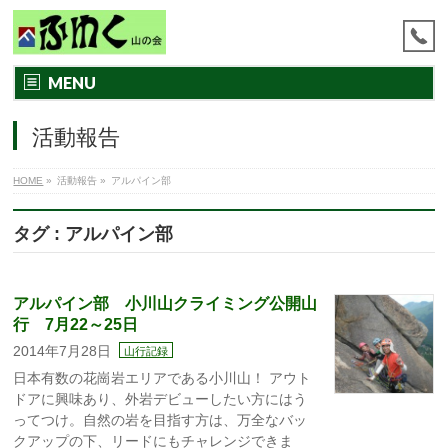
MENU
活動報告
HOME
»
活動報告
»
アルパイン部
タグ : アルパイン部
アルパイン部 小川山クライミング公開山
行 7月22～25日
2014年7月28日
山行記録
日本有数の花崗岩エリアである小川山！ アウト
ドアに興味あり、外岩デビューしたい方にはう
ってつけ。自然の岩を目指す方は、万全なバッ
クアップの下、リードにもチャレンジできま