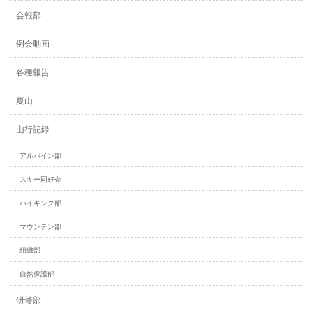
会報部
例会動画
各種報告
夏山
山行記録
アルパイン部
スキー同好会
ハイキング部
マウンテン部
組織部
自然保護部
研修部