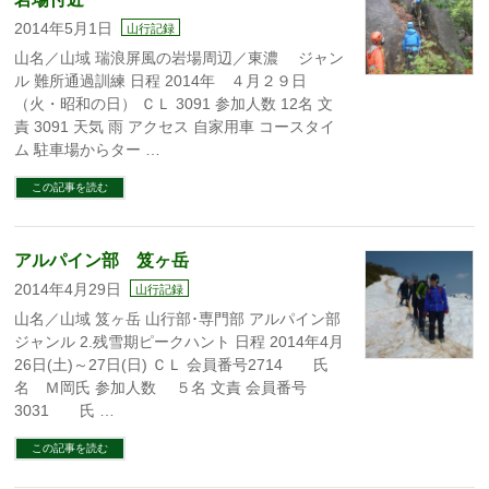
2014年5月1日
山行記録
山名／山域 瑞浪屏風の岩場周辺／東濃 ジャン
ル 難所通過訓練 日程 2014年 ４月２９日
（火・昭和の日） ＣＬ 3091 参加人数 12名 文
責 3091 天気 雨 アクセス 自家用車 コースタイ
ム 駐車場からター …
この記事を読む
アルパイン部 笈ヶ岳
2014年4月29日
山行記録
山名／山域 笈ヶ岳 山行部･専門部 アルパイン部
ジャンル 2.残雪期ピークハント 日程 2014年4月
26日(土)～27日(日) ＣＬ 会員番号2714 氏
名 Ｍ岡氏 参加人数 ５名 文責 会員番号
3031 氏 …
この記事を読む