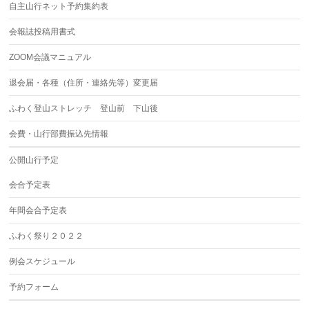
自主山行ネット予約集約表
会報誌投稿用書式
ZOOM会議マニュアル
退会届・各種（住所・連絡先等）変更届
ふわく登山ストレッチ 登山前 下山後
会費・山行部費振込先情報
公開山行予定
会合予定表
年間会合予定表
ふわく祭り２０２２
例会スケジュール
予約フォーム