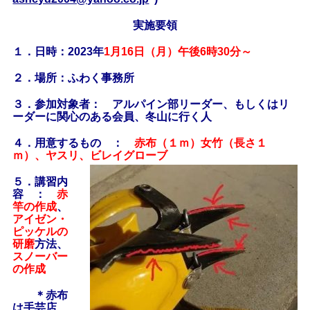
実施要領
１．日時：2023年
1月16日（月）午後6時30分～
２．場所：ふわく事務所
３．参加対象者： アルパイン部リーダー、もしくはリ
ーダーに関心のある会員、冬山に行く人
４．用意するもの ：
赤布（１ｍ）女竹（長さ１
ｍ）、ヤスリ、ビレイグローブ
５．講習内
容 ：
赤
竿の作成
、
アイゼン・
ピッケルの
研磨
方法、
スノーバー
の作成
＊赤布
は手芸店