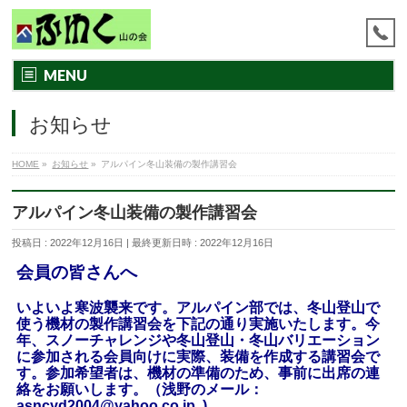
MENU
お知らせ
HOME
»
お知らせ
»
アルパイン冬山装備の製作講習会
アルパイン冬山装備の製作講習会
投稿日 : 2022年12月16日
最終更新日時 : 2022年12月16日
会員の皆さんへ
いよいよ寒波襲来です。アルパイン部では、冬山登山で
使う機材の製作講習会を下記の通り実施いたします。今
年、スノーチャレンジや冬山登山・冬山バリエーション
に参加される会員向けに実際、装備を作成する講習会で
す。参加希望者は、機材の準備のため、事前に出席の連
絡をお願いします。（浅野のメール：
asncyd2004@yahoo.co.jp
)