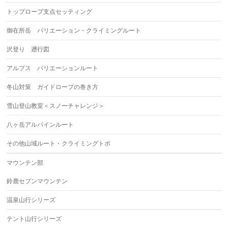
トップロープ支点セッティング
御在所岳 バリエーション・クライミングルート
沢登り 遡行図
アルプス バリエーションルート
冬山対策 ガイドロープの巻き方
雪山登山教室＜スノーチャレンジ＞
八ヶ岳アルパインルート
その他山域ルート・クライミングトポ
マウンテン部
鈴鹿セブンマウンテン
温泉山行シリーズ
テント山行シリーズ