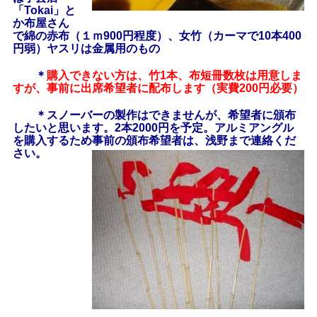
「Tokai」と
か布屋さん
で綿の赤布（１ｍ900円程度）、女竹（カーマで10本400
円弱）ヤスリは金属用のもの
＊
購入できない方は、竹1本、布短冊数枚は用意しま
すが、事前に出席希望者に配布します（実費200円必要）
＊スノーバーの製作はできませんが、希望者に頒布
したいと思います。2本2000円を予定。アルミアングル
を購入するため事前の頒布希望者は、浅野まで連絡くだ
さい。