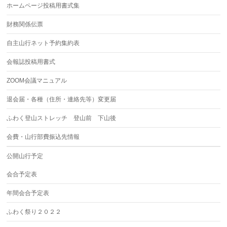
ホームページ投稿用書式集
財務関係伝票
自主山行ネット予約集約表
会報誌投稿用書式
ZOOM会議マニュアル
退会届・各種（住所・連絡先等）変更届
ふわく登山ストレッチ 登山前 下山後
会費・山行部費振込先情報
公開山行予定
会合予定表
年間会合予定表
ふわく祭り２０２２