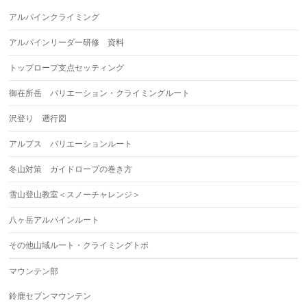
アルパインクライミング
アルパインリーダー研修 資料
トップロープ支点セッティング
御在所岳 バリエーション・クライミングルート
沢登り 遡行図
アルプス バリエーションルート
冬山対策 ガイドロープの巻き方
雪山登山教室＜スノーチャレンジ＞
八ヶ岳アルパインルート
その他山域ルート・クライミングトポ
マウンテン部
鈴鹿セブンマウンテン