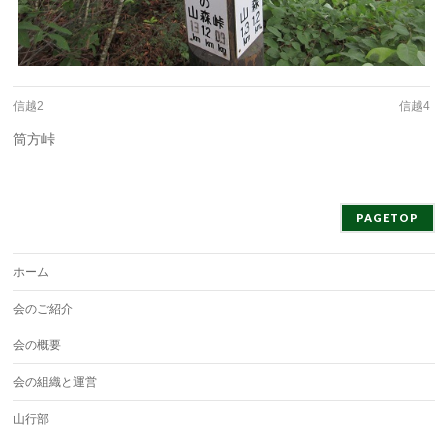
信越2
信越4
筒方峠
PAGETOP
ホーム
会のご紹介
会の概要
会の組織と運営
山行部