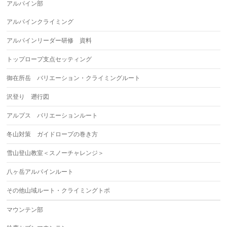
アルパイン部
アルパインクライミング
アルパインリーダー研修 資料
トップロープ支点セッティング
御在所岳 バリエーション・クライミングルート
沢登り 遡行図
アルプス バリエーションルート
冬山対策 ガイドロープの巻き方
雪山登山教室＜スノーチャレンジ＞
八ヶ岳アルパインルート
その他山域ルート・クライミングトポ
マウンテン部