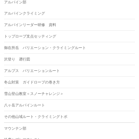
アルパイン部
アルパインクライミング
アルパインリーダー研修 資料
トップロープ支点セッティング
御在所岳 バリエーション・クライミングルート
沢登り 遡行図
アルプス バリエーションルート
冬山対策 ガイドロープの巻き方
雪山登山教室＜スノーチャレンジ＞
八ヶ岳アルパインルート
その他山域ルート・クライミングトポ
マウンテン部