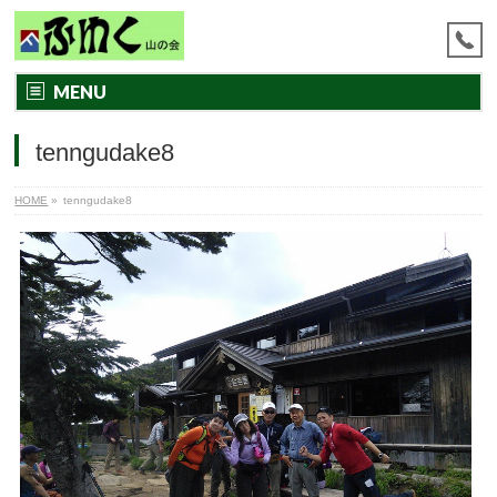
MENU
tenngudake8
HOME
»
tenngudake8