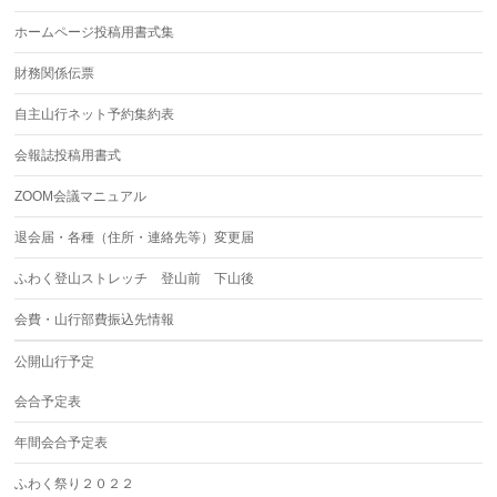
ホームページ投稿用書式集
財務関係伝票
自主山行ネット予約集約表
会報誌投稿用書式
ZOOM会議マニュアル
退会届・各種（住所・連絡先等）変更届
ふわく登山ストレッチ 登山前 下山後
会費・山行部費振込先情報
公開山行予定
会合予定表
年間会合予定表
ふわく祭り２０２２