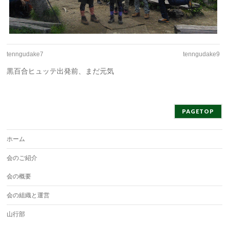
tenngudake7
tenngudake9
黒百合ヒュッテ出発前、まだ元気
PAGETOP
ホーム
会のご紹介
会の概要
会の組織と運営
山行部