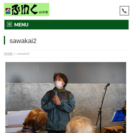
MENU
sawakai2
HOME
»
sawakai2