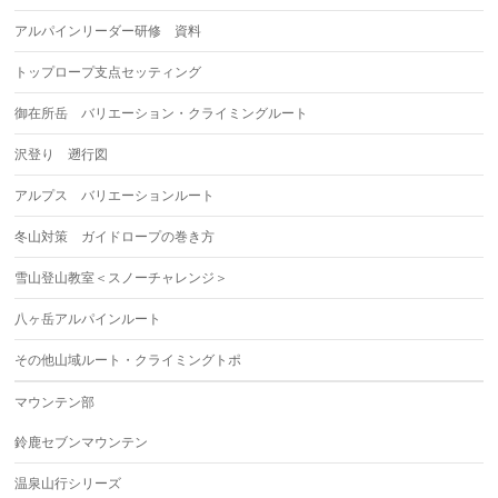
アルパインリーダー研修 資料
トップロープ支点セッティング
御在所岳 バリエーション・クライミングルート
沢登り 遡行図
アルプス バリエーションルート
冬山対策 ガイドロープの巻き方
雪山登山教室＜スノーチャレンジ＞
八ヶ岳アルパインルート
その他山域ルート・クライミングトポ
マウンテン部
鈴鹿セブンマウンテン
温泉山行シリーズ