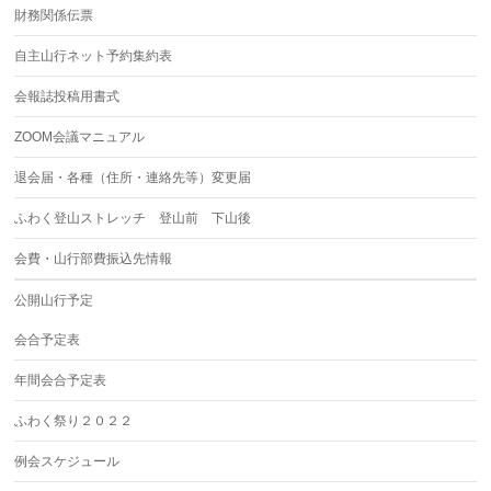
財務関係伝票
自主山行ネット予約集約表
会報誌投稿用書式
ZOOM会議マニュアル
退会届・各種（住所・連絡先等）変更届
ふわく登山ストレッチ 登山前 下山後
会費・山行部費振込先情報
公開山行予定
会合予定表
年間会合予定表
ふわく祭り２０２２
例会スケジュール