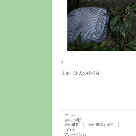
5
山めし達人の候補者
ホーム
会のご紹介
会の概要
会の組織と運営
山行部
アルパイン部