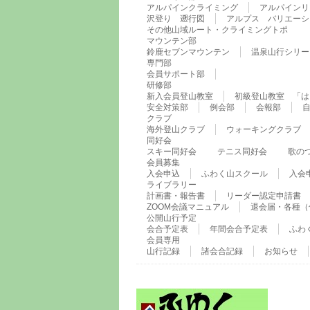
アルパインクライミング
アルパインリ
沢登り 遡行図
アルプス バリエーシ
その他山域ルート・クライミングトポ
マウンテン部
鈴鹿セブンマウンテン
温泉山行シリー
専門部
会員サポート部
研修部
新入会員登山教室
初級登山教室 「は
安全対策部
例会部
会報部
クラブ
海外登山クラブ
ウォーキングクラブ
同好会
スキー同好会
テニス同好会
歌の
会員募集
入会申込
ふわく山スクール
入会
ライブラリー
計画書・報告書
リーダー認定申請書
ZOOM会議マニュアル
退会届・各種（
公開山行予定
会合予定表
年間会合予定表
ふわ
会員専用
山行記録
諸会合記録
お知らせ