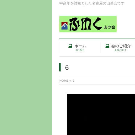
中高年を対象とした名古屋の山岳会です
ホーム
会のご紹介
HOME
ABOUT
6
HOME
»
6