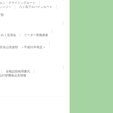
ョン・クライミングルート
レンジ＞
八ヶ岳アルパインルート
グ部
ふわく岳習会
リーダー実務講座
百名山倶楽部 ＜平成31年発足＞
会報誌投稿用書式
山行部費振込先情報