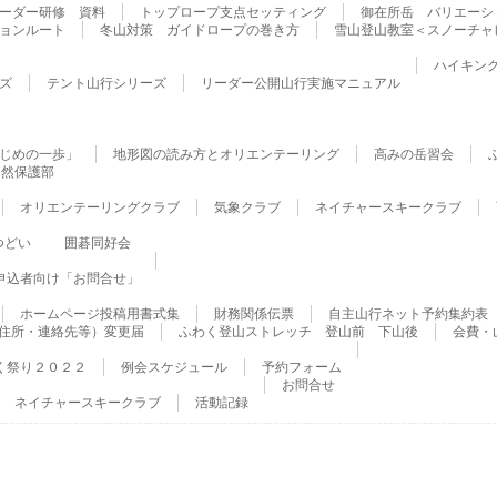
ーダー研修 資料
トップロープ支点セッティング
御在所岳 バリエーシ
ョンルート
冬山対策 ガイドロープの巻き方
雪山登山教室＜スノーチャ
ハイキン
ズ
テント山行シリーズ
リーダー公開山行実施マニュアル
じめの一歩」
地形図の読み方とオリエンテーリング
高みの岳習会
自然保護部
オリエンテーリングクラブ
気象クラブ
ネイチャースキークラブ
つどい
囲碁同好会
申込者向け「お問合せ」
ホームページ投稿用書式集
財務関係伝票
自主山行ネット予約集約表
住所・連絡先等）変更届
ふわく登山ストレッチ 登山前 下山後
会費・
く祭り２０２２
例会スケジュール
予約フォーム
お問合せ
ネイチャースキークラブ
活動記録