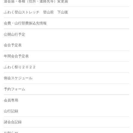
退会届・各種（住所・連絡先等）変更届
ふわく登山ストレッチ 登山前 下山後
会費・山行部費振込先情報
公開山行予定
会合予定表
年間会合予定表
ふわく祭り２０２２
例会スケジュール
予約フォーム
会員専用
山行記録
諸会合記録
お知らせ