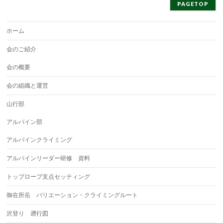
PAGETOP
ホーム
会のご紹介
会の概要
会の組織と運営
山行部
アルパイン部
アルパインクライミング
アルパインリーダー研修 資料
トップロープ支点セッティング
御在所岳 バリエーション・クライミングルート
沢登り 遡行図