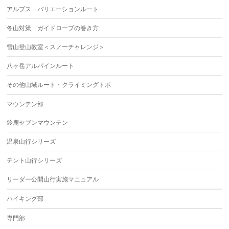
アルプス バリエーションルート
冬山対策 ガイドロープの巻き方
雪山登山教室＜スノーチャレンジ＞
八ヶ岳アルパインルート
その他山域ルート・クライミングトポ
マウンテン部
鈴鹿セブンマウンテン
温泉山行シリーズ
テント山行シリーズ
リーダー公開山行実施マニュアル
ハイキング部
専門部