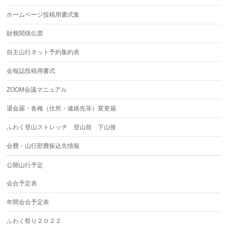
ホームページ投稿用書式集
財務関係伝票
自主山行ネット予約集約表
会報誌投稿用書式
ZOOM会議マニュアル
退会届・各種（住所・連絡先等）変更届
ふわく登山ストレッチ 登山前 下山後
会費・山行部費振込先情報
公開山行予定
会合予定表
年間会合予定表
ふわく祭り２０２２