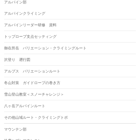
アルパイン部
アルパインクライミング
アルパインリーダー研修 資料
トップロープ支点セッティング
御在所岳 バリエーション・クライミングルート
沢登り 遡行図
アルプス バリエーションルート
冬山対策 ガイドロープの巻き方
雪山登山教室＜スノーチャレンジ＞
八ヶ岳アルパインルート
その他山域ルート・クライミングトポ
マウンテン部