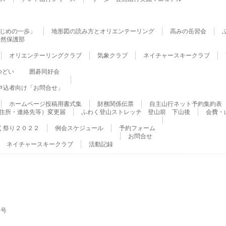
じめの一歩」
地形図の読み方とオリエンテーリング
高みの岳習会
自然保護部
オリエンテーリングクラブ
気象クラブ
ネイチャースキークラブ
つどい
囲碁同好会
申込者向け「お問合せ」
ホームページ投稿用書式集
財務関係伝票
自主山行ネット予約集約表
住所・連絡先等）変更届
ふわく登山ストレッチ 登山前 下山後
会費・
く祭り２０２２
例会スケジュール
予約フォーム
お問合せ
ネイチャースキークラブ
活動記録
１５号