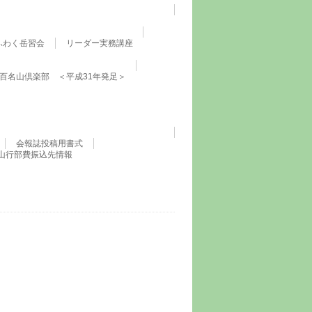
ふわく岳習会
リーダー実務講座
百名山倶楽部 ＜平成31年発足＞
会報誌投稿用書式
山行部費振込先情報