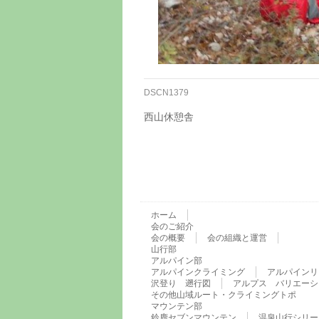
DSCN1379
西山休憩舎
ホーム
会のご紹介
会の概要
会の組織と運営
山行部
アルパイン部
アルパインクライミング
アルパインリ
沢登り 遡行図
アルプス バリエーシ
その他山域ルート・クライミングトポ
マウンテン部
鈴鹿セブンマウンテン
温泉山行シリー