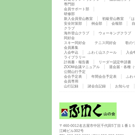
専門部
会員サポート部
研修部
新入会員登山教室
初級登山教室 「は
安全対策部
例会部
会報部
クラブ
海外登山クラブ
ウォーキングクラブ
同好会
スキー同好会
テニス同好会
歌の
会員募集
入会申込
ふわく山スクール
入会
ライブラリー
計画書・報告書
リーダー認定申請書
ZOOM会議マニュアル
退会届・各種（
公開山行予定
会合予定表
年間会合予定表
ふわ
会員専用
山行記録
諸会合記録
お知らせ
〒460-0012名古屋市中区千代田5丁目１番
江崎ビル302号